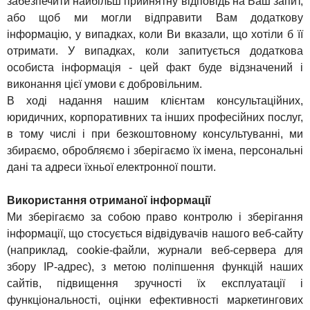
забезпечити найбільш прийнятну відповідь на Ваш запит,
або щоб ми могли відправити Вам додаткову
інформацію, у випадках, коли Ви вказали, що хотіли б її
отримати. У випадках, коли запитується додаткова
особиста інформація - цей факт буде відзначений і
виконання цієї умови є добровільним.
В ході надання нашим клієнтам консультаційних,
юридичних, корпоративних та інших професійних послуг,
в тому числі і при безкоштовному консультуванні, ми
збираємо, обробляємо і зберігаємо їх імена, персональні
дані та адреси їхньої електронної пошти.
Використання отриманої інформації
Ми зберігаємо за собою право контролю і зберігання
інформації, що стосується відвідувачів нашого веб-сайту
(наприклад, cookie-файли, журнали веб-сервера для
збору IP-адрес), з метою поліпшення функцій наших
сайтів, підвищення зручності їх експлуатації і
функціональності, оцінки ефективності маркетингових